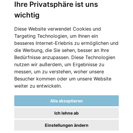
Ihre Privatsphäre ist uns
Startseite
Kontakt
wichtig
Impressum
Diese Website verwendet Cookies und
Datenschutz
Targeting Technologien, um Ihnen ein
besseres Internet-Erlebnis zu ermöglichen und
die Werbung, die Sie sehen, besser an Ihre
Kontakt
Bedürfnisse anzupassen. Diese Technologien
nutzen wir außerdem, um Ergebnisse zu
messen, um zu verstehen, woher unsere
Telefon:
0 51 41 - 88 88 90
Besucher kommen oder um unsere Website
E-Mail:
info@metallideen.com
weiter zu entwickeln.
Metallideen Celle
Alle akzeptieren
4.9
Ich lehne ab
Bewerte uns auf Google
Einstellungen ändern